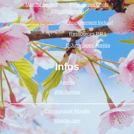
Moodle Aprélia
Ressources Chefs
d'établissement
Haut de page »
Enseignement Inclusif
Ressources P.R.I.
E-Jumelages Aprélia
Infos
Aprélia
Wiki Aprélia
______________________________________________
Communauté Moodle
Moodle.com