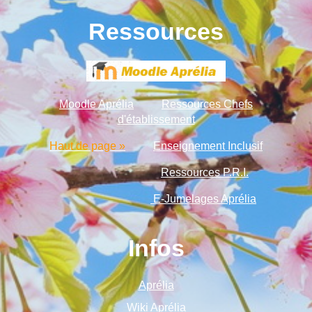
Ressources
Moodle Aprélia
Ressources Chefs
d'établissement
Haut de page »
Enseignement Inclusif
Ressources P.R.I.
E-Jumelages Aprélia
Infos
Aprélia
Wiki Aprélia