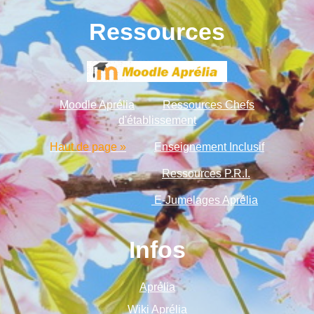
Ressources
Moodle Aprélia
Ressources Chefs
d'établissement
Haut de page »
Enseignement Inclusif
Ressources P.R.I.
E-Jumelages Aprélia
Infos
Aprélia
Wiki Aprélia