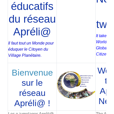
éducatifs
du réseau
twi
Apréli@
It takes a
World to 
Il faut tout un Monde pour
Global Vi
éduquer le Citoyen du
Citizen.
Village Planétaire.
Wel
Bienvenue
to
sur le
Apr
réseau
Net
Apréli@ !
Les e-jumelages Apréli@
The Aprél