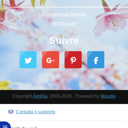
______________________________________________
Communauté Moodle
Moodle.com
Suivre
Copyright
Aprélia
. 2009-2026 . Powered by
Moodle
Contatta il supporto
Apri indice del corso