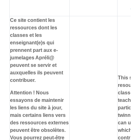
her
Ce site contient les
ressources dont les
classes et les
enseignant(e)s qui
prennent part aux e-
jumelages Apréli@
peuvent se servir et
auxquelles ils peuvent
This site
contribuer.
resources
Attention ! Nous
classes 
essayons de maintenir
teachers
les liens du site à jour,
participat
mais certains liens vers
twinning
des ressources externes
can use 
peuvent être obsolètes.
which th
Vous pourrez peut-être
contribut