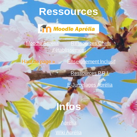
Ressources
Moodle Aprélia
Ressources Chefs
d'établissement
Haut de page »
Enseignement Inclusif
Ressources P.R.I.
E-Jumelages Aprélia
Infos
Aprélia
Wiki Aprélia