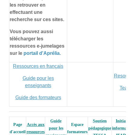
les retrouver en
effectuant une
recherche sur ces sites.
Vous pouvez aussi
télécharger les
ressources e-jumelages
sur le
portail d'Aprélia.
Ressources en français
Resources
Guide pour les
enseignants
Teache
Guide des formateurs
Guide
Soutien
Initiation
Page
Accès aux
Espace
pour les
pédagogique
informatiqu
d'accueil
ressources
formateurs