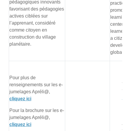
pédagogiques innovants
practices
favorisant des pédagogies
promoting
actives ciblées sur
learning 
l’apprenant, considéré
centered 
comme citoyen en
learner, p
construction du village
a citizen i
planétaire.
developme
global vil
For
info
Pour plus de
the 
renseignements sur les e-
twin
jumelages Apréli@,
her
cliquez ici
For 
Pour la brochure sur les e-
broc
jumelages Apréli@,
Apré
cliquez ici
twin