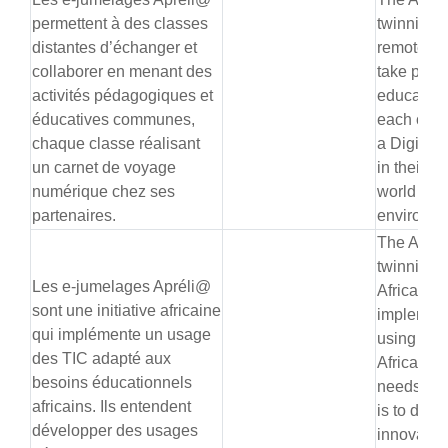
permettent à des classes
twinning 
distantes d’échanger et
remote cl
collaborer en menant des
take part i
activités pédagogiques et
educationa
éducatives communes,
each clas
chaque classe réalisant
a Digital 
un carnet de voyage
in their pa
numérique chez ses
world and
partenaires.
environme
The Aprél
twinnings
Les e-jumelages Apréli@
African ini
sont une initiative africaine
implement
qui implémente un usage
using ICT
des TIC adapté aux
African e
besoins éducationnels
needs. Th
africains. Ils entendent
is to deve
développer des usages
innovativ