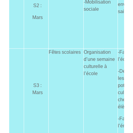
-Mobilisation
enviro
S2 :
sociale
sain
Mars
Fêtes scolaires
Organisation
-Faire 
d’une semaine
l’école 
culturelle à
-Dével
l’école
les
S3 :
potenti
Mars
culture
chez l
élèves 
-Favori
l’émula