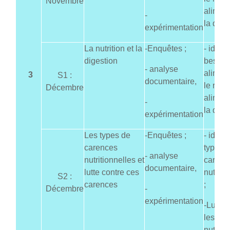
Novembre
alimen
-
la dige
expérimentation
La nutrition et la
-Enquêtes ;
- identi
digestion
besoin
- analyse
aliment
3
S1 :
documentaire,
le rôle
Décembre
alimen
-
la dige
expérimentation
Les types de
-Enquêtes ;
- identi
carences
types 
- analyse
nutritionnelles et
carenc
documentaire,
lutte contre ces
nutriti
S2 :
carences
;
Décembre
-
expérimentation
-Lutter
les ca
nutriti