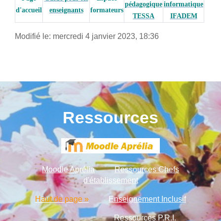
pédagogique
informatique
d'accueil
enseignants
formateurs
TESSA
IFADEM
Modifié le: mercredi 4 janvier 2023, 18:36
Ressources
Moodle Aprélia
Ressources Chefs
d'établissement
Haut de page »
Enseignement Inclusif
Ressources P.R.I.