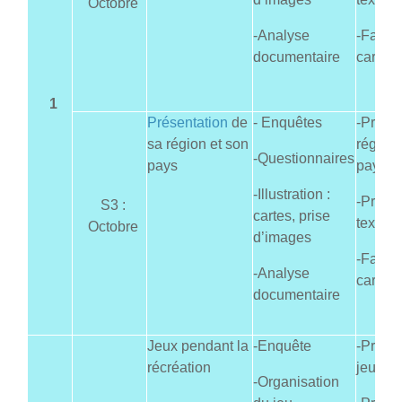
Octobre
-Analyse
-Faire
documentaire
carte
1
Présentation
de
- Enquêtes
-Prése
sa région et son
région 
-Questionnaires
pays
pays
-Illustration :
-Produ
S3 :
cartes, prise
texte de
Octobre
d’images
-Faire
-Analyse
carte
documentaire
Jeux pendant la
-Enquête
-Présen
récréation
jeux
-Organisation