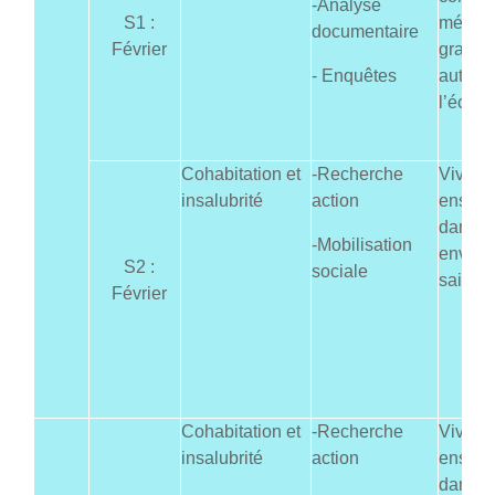
-Analyse
S1 :
métiers
documentaire
Février
gravite
- Enquêtes
autour
l’école
Cohabitation et
-Recherche
Vivre
insalubrité
action
ensem
dans u
-Mobilisation
enviro
S2 :
sociale
sain
Février
Cohabitation et
-Recherche
Vivre
insalubrité
action
ensem
dans u