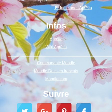
E-Jumelages Aprélia
Infos
Aprélia
Wiki Aprélia
______________________________________________
Communauté Moodle
Moodle Docs en français
Moodle.com
Suivre