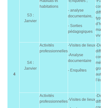
Habitats et
-Enquêtes ;
-Faire
habitations
connaît
- analyse
différe
S3 :
documentaire,
types
Janvier
d’habit
- Sorties
manièr
pédagogiques
vivre
Activités
-Visites de lieux
-Découv
professionnelles
différe
-Analyse
corps 
documentaire
S4 :
métiers
Janvier
gravite
- Enquêtes
4
autour
l’école
Activités
-Découv
-Visites de lieux
professionnelles
différe
corps 