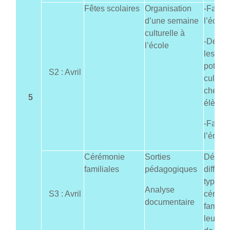
Fêtes scolaires
Organisation
-Faire 
d’une semaine
l’école 
culturelle à
-Dével
l’école
les
potenti
S2 : Avril
culture
chez l
5
élèves 
-Favori
l’émula
Cérémonie
Sorties
Découvr
familiales
pédagogiques
différe
types 
Analyse
S3 : Avril
cérémo
documentaire
familia
leurs 