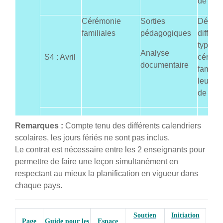
de célé
Cérémonie
Sorties
Découvr
familiales
pédagogiques
différe
types 
Analyse
S4 : Avril
cérémo
documentaire
familia
leurs 
de célé
Remarques :
Compte tenu des différents calendriers
scolaires, les jours fériés ne sont pas inclus.
Le contrat est nécessaire entre les 2 enseignants pour
permettre de faire une leçon simultanément en
respectant au mieux la planification en vigueur dans
chaque pays.
Soutien
Initiation
Page
Guide pour les
Espace