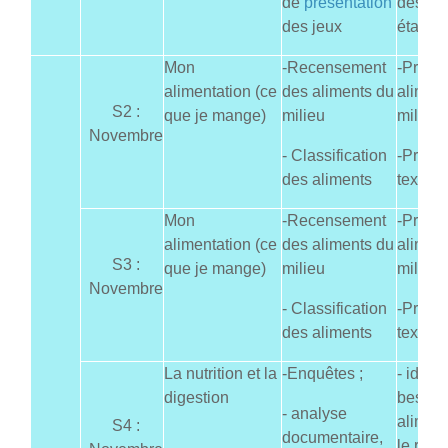
de
présentation
des no
des jeux
établis
Mon
-Recensement
-Présen
alimentation (ce
des aliments du
alimen
S2 :
que je mange)
milieu
milieu
Novembre
- Classification
-Produ
des aliments
texte de
Mon
-Recensement
-Présen
alimentation (ce
des aliments du
alimen
S3 :
que je mange)
milieu
milieu
Novembre
- Classification
-Produ
des aliments
texte de
La nutrition et la
-Enquêtes ;
- identi
digestion
besoin
- analyse
aliment
S4 :
documentaire,
le rôle