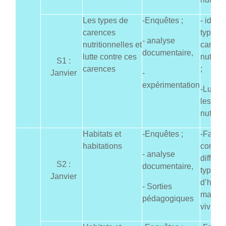
Les types de
-Enquêtes ;
- identi
carences
types 
- analyse
nutritionnelles et
carenc
documentaire,
lutte contre ces
nutriti
S1 :
carences
;
Janvier
-
expérimentation
-Lutter
les ca
nutriti
Habitats et
-Enquêtes ;
-Faire
habitations
connaît
- analyse
différe
S2 :
documentaire,
types
Janvier
d’habit
- Sorties
manièr
pédagogiques
vivre