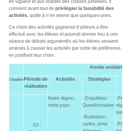
en vigueur et aux réalités des classes jumelées. Il
convient avant tout de
privilégier la faisabilité des
activités
, quitte à n’en retenir que quelques-unes.
Ce choix des activités gagnerait d’ailleurs à être
effectué avec les élèves et pourrait donner lieu à une
séance de débats argumentés où les élèves seraient
amenés à classer les activités par ordre de préférence,
en justifiant leur choix.
Année scolaire 20
Période de
Activités
Stratégies
Obje
Chapitre
réalisation
vi
Notre région,
- Enquêtes/-
-Prése
notre pays
Questionnaires
région 
pays
-Illustration :
cartes, prise
-Produ
S3 :
d’images
texte de