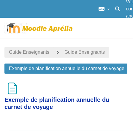
Vou
co
Activer/d
an
Passer au contenu principal
Accueil
Calendrier
Guide Enseignants
Guide Enseignants
Exemple de planification annuelle du carnet de voyage
Exemple de planification annuelle du
carnet de voyage
Conditions d’achèvement