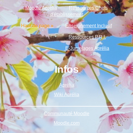
Moodle Aprélia
Ressources Chefs
d'établissement
Haut de page »
Enseignement Inclusif
Ressources P.R.I.
E-Jumelages Aprélia
Infos
Aprélia
Wiki Aprélia
______________________________________________
Communauté Moodle
Moodle.com