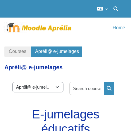
Toggle s
Skip to main content
Home
Courses
Apréli@ e-jumelages
Apréli@ e-jumelages
Search cour
Course categories
Search cou
E-jumelages
éducatifs