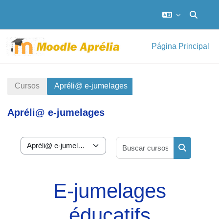
Selector
Salta al contenido principal
Página Principal
Cursos
Apréli@ e-jumelages
Apréli@ e-jumelages
Buscar curs
Categorías
Buscar cur
E-jumelages
éducatifs