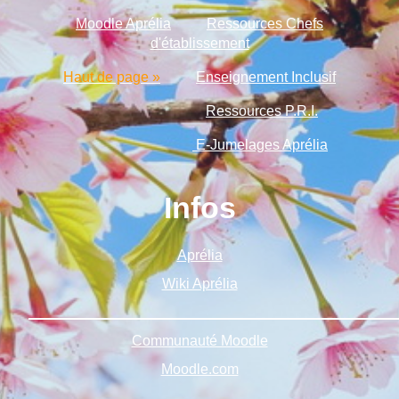
Moodle Aprélia
Ressources Chefs
d'établissement
Haut de page »
Enseignement Inclusif
Ressources P.R.I.
E-Jumelages Aprélia
Infos
Aprélia
Wiki Aprélia
______________________________________________
Communauté Moodle
Moodle.com