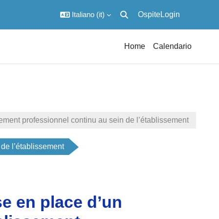
Italiano ‎(it)‎
Ospite
Login
Attiva/disattiva input di ricerc
Home
Calendario
ement professionnel continu au sein de l’établissement
 de l’établissement
se en place d’un