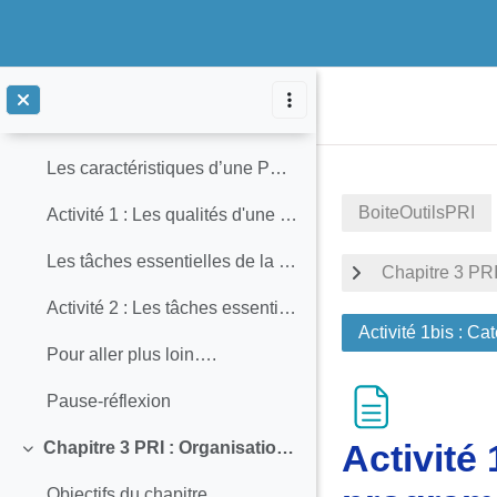
Absa Dembelé
Alassane Sidibé
Vai al contenuto principale
Maguette Badji
Les caractéristiques d’une PRI-ADPC efficace
BoiteOutilsPRI
Activité 1 : Les qualités d'une PRI-ADPC efficace
Les tâches essentielles de la PRI-ADPC
Chapitre 3 PRI
Activité 2 : Les tâches essentielles de la PRI-ADPC
Activité 1bis : C
Pour aller plus loin….
Pause-réflexion
Activité
Chapitre 3 PRI : Organisation d'un programme d’apprentissage et le développement professionnel continu au sein de l’établissement
Minimizza
Objectifs du chapitre