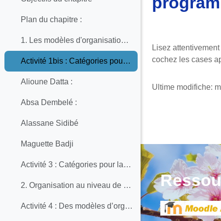
programm
Plan du chapitre :
Aggregazione de
1. Les modèles d'organisation de programmes d’ADPC dans les établissements des PRI-ADPC
Lisez attentivemen
cochez les cases ap
Activité 1bis : Catégories pour la mise en place d’un programme d’ADPC au sein de l’établissement
Alioune Datta :
Ultime modifiche: m
Absa Dembelé :
Alassane Sidibé
Maguette Badji
Activité 3 : Catégories pour la mise en place d’un programme d’ADPC au sein de l’établissement
Ressou
2. Organisation au niveau de l’établissement
Activité 4 : Des modèles d’organisation de PRI-ADPC