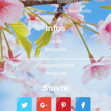
Ressources P.R.I.
E-Jumelages Aprélia
Infos
Aprélia
Wiki Aprélia
______________________________________________
Communauté Moodle
Moodle.com
Suivre