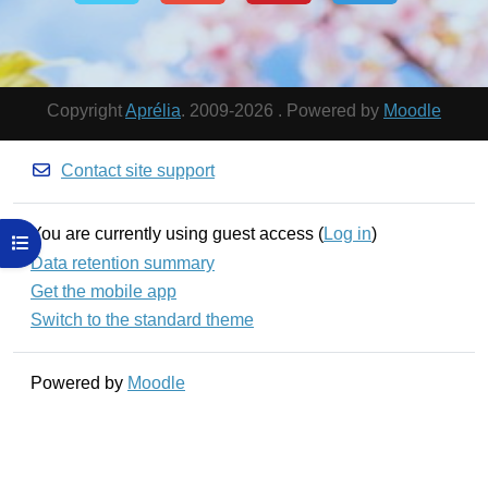
Copyright
Aprélia
. 2009-2026 . Powered by
Moodle
Contact site support
You are currently using guest access (
Log in
)
Open course index
Data retention summary
Get the mobile app
Switch to the standard theme
Powered by
Moodle