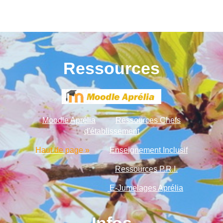
Ressources
Moodle Aprélia
Ressources Chefs
d'établissement
Haut de page »
Enseignement Inclusif
Ressources P.R.I.
E-Jumelages Aprélia