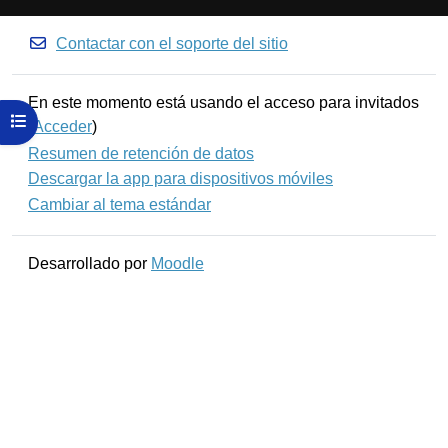
Contactar con el soporte del sitio
En este momento está usando el acceso para invitados
Abrir índice del curso
(
Acceder
)
Resumen de retención de datos
Descargar la app para dispositivos móviles
Cambiar al tema estándar
Desarrollado por
Moodle