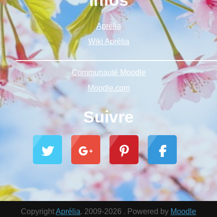
Infos
Aprélia
Wiki Aprélia
______________________________________________
Communauté Moodle
Moodle.com
Suivre
Copyright
Aprélia
. 2009-2026 . Powered by
Moodle