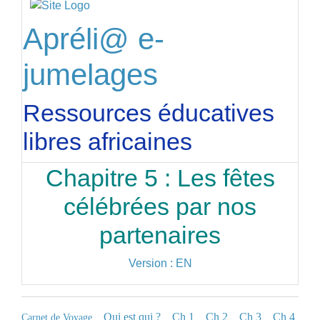
Apréli@ e-
jumelages
Ressources éducatives
libres africaines
Chapitre 5 : Les fêtes
célébrées par nos
partenaires
Version : EN
Qui est qui ?
Ch 1
Ch 2
Ch 3
Ch 4
Carnet de Voyage