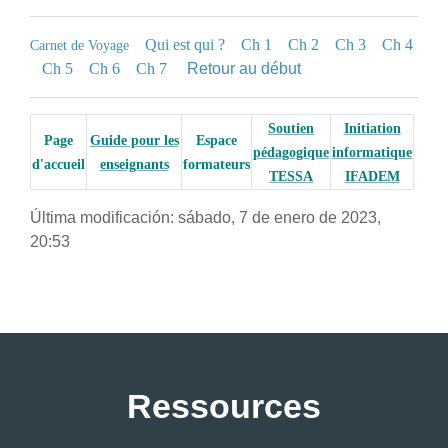
Qui est qui ?
Ch 1
Ch 2
Ch 3
Ch 4
Carnet de Voyage
Ch 5
Ch 6
Ch 7
Retour au début
Soutien
Initiation
Page
Guide pour les
Espace
pédagogique
informatique
d'accueil
enseignants
formateurs
TESSA
IFADEM
Última modificación: sábado, 7 de enero de 2023,
20:53
Ressources